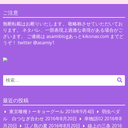
ご注意
無断転載はお断りいたします。 敬略称させていただいてお
ります。 ネタバレ、一部表現上過激な表現がある場合がご
ざいます。 ご連絡は asamiblogあっとkikonas.com までど
うぞ！ twitter @asamiy1
Search
検
for:
索
最近の投稿
東京喰種トーキョーグール
2016年9月4日
弱虫ペダ
ル 白つなぎ合わせ
2016年8月20日
幸物語02
2016年8
月20日
江ノ島の夏
2016年8月20日
線上の三条
2016