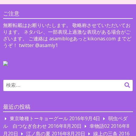
ご注意
無断転載はお断りいたします。 敬略称させていただいてお
ります。 ネタバレ、一部表現上過激な表現がある場合がご
ざいます。 ご連絡は asamiblogあっとkikonas.com までど
うぞ！ twitter @asamiy1
Search
検
for:
索
最近の投稿
東京喰種トーキョーグール
2016年9月4日
弱虫ペダ
ル 白つなぎ合わせ
2016年8月20日
幸物語02
2016年8
月20日
江ノ島の夏
2016年8月20日
線上の三条
2016