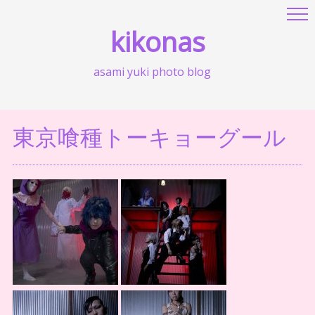
kikonas
asami yuki photo blog
東京喰種トーキョーグール