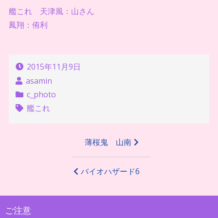
艦これ 天津風：山さん
鳳翔：侑利
2015年11月9日
asamin
c_photo
艦これ
投
薄桜鬼 山南
稿
ナ
バイオハザード6
ビ
ゲ
ご注意