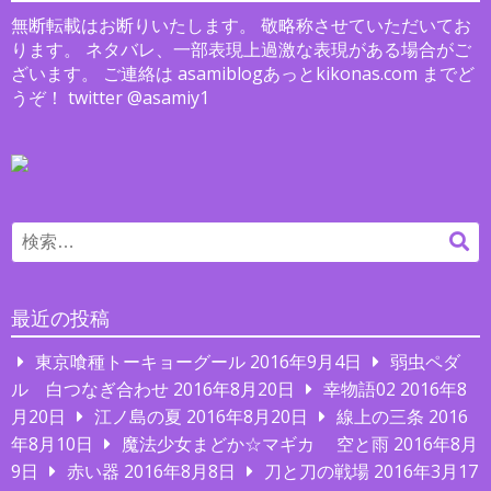
ー
無断転載はお断りいたします。 敬略称させていただいてお
シ
ります。 ネタバレ、一部表現上過激な表現がある場合がご
ョ
ざいます。 ご連絡は asamiblogあっとkikonas.com までど
うぞ！ twitter @asamiy1
ン
Search
検
for:
索
最近の投稿
東京喰種トーキョーグール
2016年9月4日
弱虫ペダ
ル 白つなぎ合わせ
2016年8月20日
幸物語02
2016年8
月20日
江ノ島の夏
2016年8月20日
線上の三条
2016
年8月10日
魔法少女まどか☆マギカ 空と雨
2016年8月
9日
赤い器
2016年8月8日
刀と刀の戦場
2016年3月17