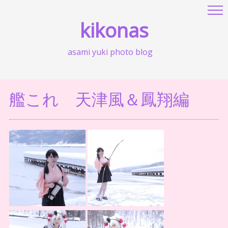
kikonas
asami yuki photo blog
艦これ 天津風＆鳳翔編