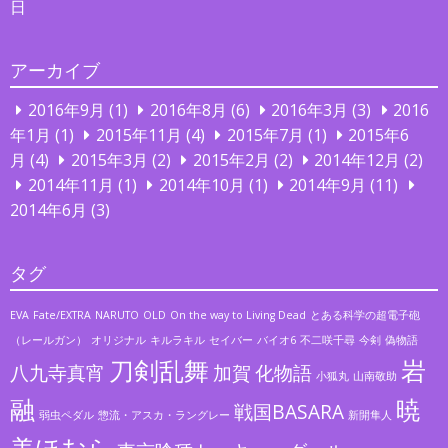
日
アーカイブ
2016年9月
(1)
2016年8月
(6)
2016年3月
(3)
2016
年1月
(1)
2015年11月
(4)
2015年7月
(1)
2015年6
月
(4)
2015年3月
(2)
2015年2月
(2)
2014年12月
(2)
2014年11月
(1)
2014年10月
(1)
2014年9月
(11)
2014年6月
(3)
タグ
EVA
Fate/EXTRA
NARUTO
OLD
On the way to Living Dead
とある科学の超電子砲
（レールガン）
オリジナル
キルラキル
セイバー
バイオ6
不二咲千尋
今剣
偽物語
刀剣乱舞
岩
八九寺真宵
加賀
化物語
小狐丸
山南敬助
融
暁
戦国BASARA
弱虫ペダル
惣流・アスカ・ラングレー
新開隼人