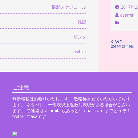
撮影スケジュール
2017年
asamin
雑記
リンク
投
WF
2017年2月19日
稿
twitter
ナ
ビ
ゲ
ご注意
ー
シ
無断転載はお断りいたします。 敬略称させていただいており
ます。 ネタバレ、一部表現上過激な表現がある場合がござい
ョ
ます。 ご連絡は asamiblogあっとkikonas.com までどうぞ！
twitter @asamiy1
ン