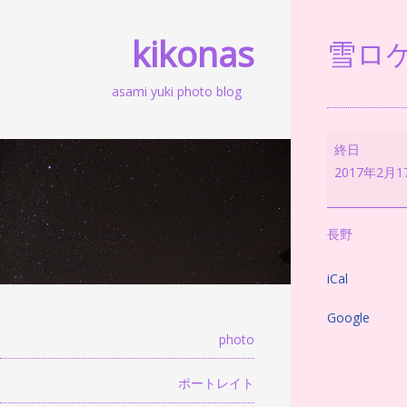
kikonas
雪ロケ
asami yuki photo blog
雪
終日
ロ
2017年2月1
ケ
2017
合
長野
宿
iCal
Google
photo
ポートレイト