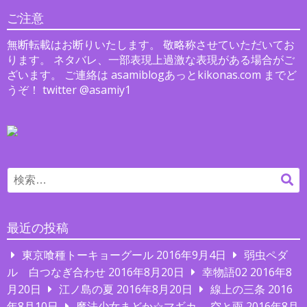
シ
ご注意
ョ
無断転載はお断りいたします。 敬略称させていただいてお
ン
ります。 ネタバレ、一部表現上過激な表現がある場合がご
ざいます。 ご連絡は asamiblogあっとkikonas.com までど
うぞ！ twitter @asamiy1
Search
検
for:
索
最近の投稿
東京喰種トーキョーグール
2016年9月4日
弱虫ペダ
ル 白つなぎ合わせ
2016年8月20日
幸物語02
2016年8
月20日
江ノ島の夏
2016年8月20日
線上の三条
2016
年8月10日
魔法少女まどか☆マギカ 空と雨
2016年8月