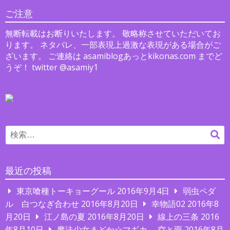
シ
ご注意
ョ
無断転載はお断りいたします。 敬略称させていただいてお
ン
ります。 ネタバレ、一部表現上過激な表現がある場合がご
ざいます。 ご連絡は asamiblogあっとkikonas.com までど
うぞ！ twitter @asamiy1
Search
検
for:
索
最近の投稿
東京喰種トーキョーグール
2016年9月4日
弱虫ペダ
ル 白つなぎ合わせ
2016年8月20日
幸物語02
2016年8
月20日
江ノ島の夏
2016年8月20日
線上の三条
2016
年8月10日
魔法少女まどか☆マギカ 空と雨
2016年8月