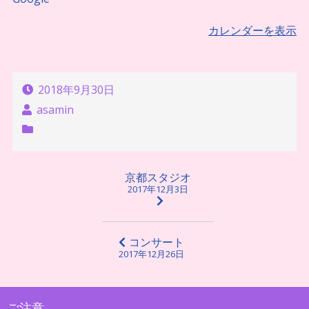
習）
カレンダーを表示
2018年9月30日
asamin
投
京都スタジオ
2017年12月3日
稿
ナ
ビ
コンサート
2017年12月26日
ゲ
ー
シ
ご注意