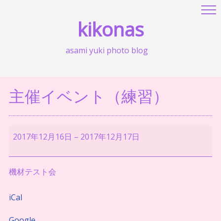
kikonas
asami yuki photo blog
主催イベント（練習）
主
2017年12月16日
–
2017年12月17日
催
イ
機材テスト会
ベ
ン
iCal
ト
（練
Google