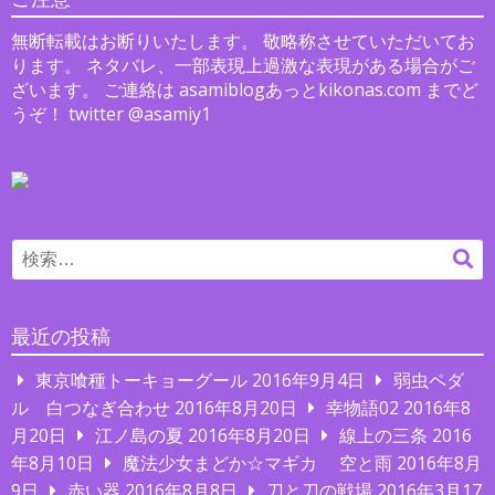
ョ
無断転載はお断りいたします。 敬略称させていただいてお
ン
ります。 ネタバレ、一部表現上過激な表現がある場合がご
ざいます。 ご連絡は asamiblogあっとkikonas.com までど
うぞ！ twitter @asamiy1
Search
検
for:
索
最近の投稿
東京喰種トーキョーグール
2016年9月4日
弱虫ペダ
ル 白つなぎ合わせ
2016年8月20日
幸物語02
2016年8
月20日
江ノ島の夏
2016年8月20日
線上の三条
2016
年8月10日
魔法少女まどか☆マギカ 空と雨
2016年8月
9日
赤い器
2016年8月8日
刀と刀の戦場
2016年3月17