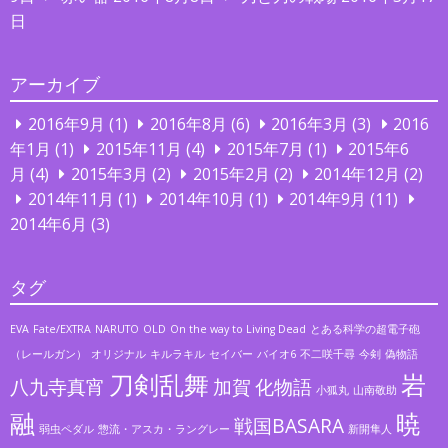
日
アーカイブ
2016年9月
(1)
2016年8月
(6)
2016年3月
(3)
2016
年1月
(1)
2015年11月
(4)
2015年7月
(1)
2015年6
月
(4)
2015年3月
(2)
2015年2月
(2)
2014年12月
(2)
2014年11月
(1)
2014年10月
(1)
2014年9月
(11)
2014年6月
(3)
タグ
EVA
Fate/EXTRA
NARUTO
OLD
On the way to Living Dead
とある科学の超電子砲
（レールガン）
オリジナル
キルラキル
セイバー
バイオ6
不二咲千尋
今剣
偽物語
刀剣乱舞
岩
八九寺真宵
加賀
化物語
小狐丸
山南敬助
融
暁
戦国BASARA
弱虫ペダル
惣流・アスカ・ラングレー
新開隼人