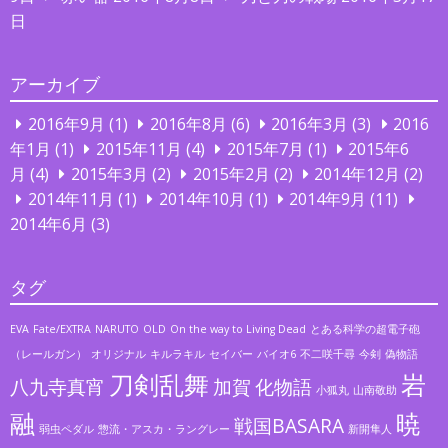
日
アーカイブ
2016年9月
(1)
2016年8月
(6)
2016年3月
(3)
2016
年1月
(1)
2015年11月
(4)
2015年7月
(1)
2015年6
月
(4)
2015年3月
(2)
2015年2月
(2)
2014年12月
(2)
2014年11月
(1)
2014年10月
(1)
2014年9月
(11)
2014年6月
(3)
タグ
EVA
Fate/EXTRA
NARUTO
OLD
On the way to Living Dead
とある科学の超電子砲
（レールガン）
オリジナル
キルラキル
セイバー
バイオ6
不二咲千尋
今剣
偽物語
刀剣乱舞
岩
八九寺真宵
加賀
化物語
小狐丸
山南敬助
融
暁
戦国BASARA
弱虫ペダル
惣流・アスカ・ラングレー
新開隼人