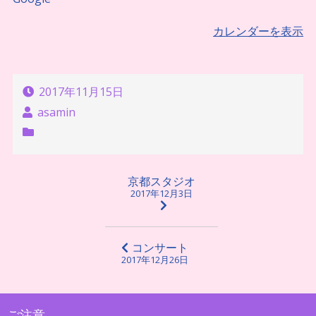
習）
カレンダーを表示
2017年11月15日
asamin
投
京都スタジオ
2017年12月3日
稿
ナ
ビ
コンサート
2017年12月26日
ゲ
ー
シ
ご注意