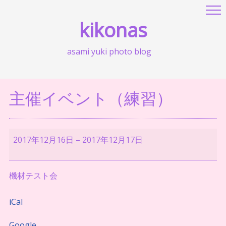
kikonas
asami yuki photo blog
主催イベント（練習）
主
2017年12月16日
–
2017年12月17日
催
イ
機材テスト会
ベ
ン
iCal
ト
（練
Google