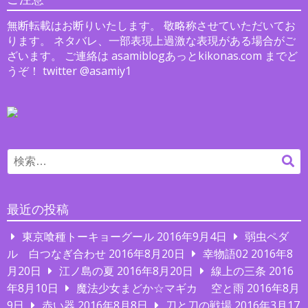
ョ
無断転載はお断りいたします。 敬略称させていただいてお
ン
ります。 ネタバレ、一部表現上過激な表現がある場合がご
ざいます。 ご連絡は asamiblogあっとkikonas.com までど
うぞ！ twitter @asamiy1
Search
検
for:
索
最近の投稿
東京喰種トーキョーグール
2016年9月4日
弱虫ペダ
ル 白つなぎ合わせ
2016年8月20日
幸物語02
2016年8
月20日
江ノ島の夏
2016年8月20日
線上の三条
2016
年8月10日
魔法少女まどか☆マギカ 空と雨
2016年8月
9日
赤い器
2016年8月8日
刀と刀の戦場
2016年3月17