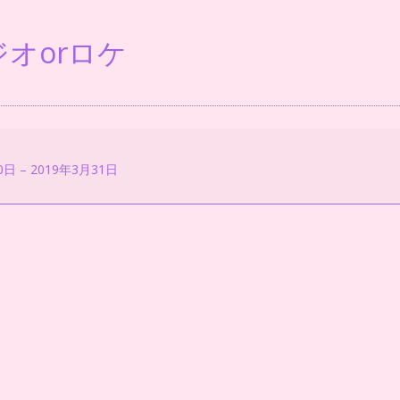
オorロケ
0日
–
2019年3月31日