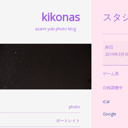
kikonas
スタジ
asami yuki photo blog
ス
終日
タ
2019年3月3
ジ
オ
or
ゲーム系
ロ
ケ
日程調整中
iCal
photo
Google
ポートレイト