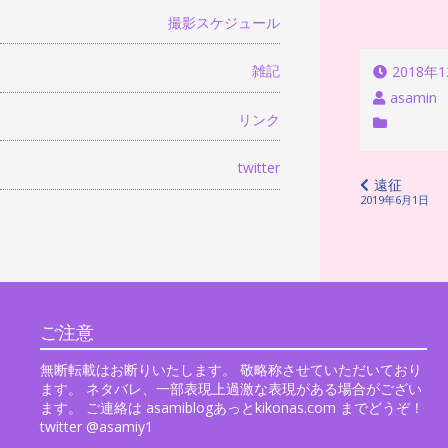
撮影スケジュール
雑記
2018年
asamin
リンク
twitter
投
遠征
2019年6月1日
稿
ナ
ビ
ゲ
ご注意
ー
シ
無断転載はお断りいたします。 敬略称させていただいており
ます。 ネタバレ、一部表現上過激な表現がある場合がござい
ョ
ます。 ご連絡は asamiblogあっとkikonas.com までどうぞ！
twitter @asamiy1
ン