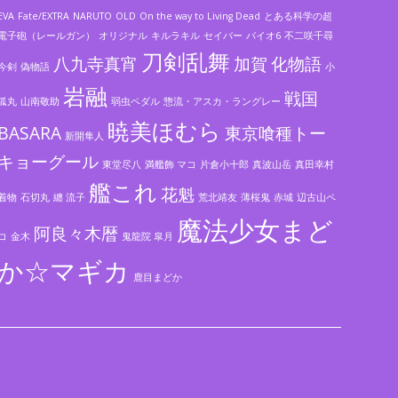
EVA
Fate/EXTRA
NARUTO
OLD
On the way to Living Dead
とある科学の超
電子砲（レールガン）
オリジナル
キルラキル
セイバー
バイオ6
不二咲千尋
刀剣乱舞
八九寺真宵
加賀
化物語
今剣
偽物語
小
岩融
戦国
狐丸
山南敬助
弱虫ペダル
惣流・アスカ・ラングレー
暁美ほむら
BASARA
東京喰種トー
新開隼人
キョーグール
東堂尽八
満艦飾 マコ
片倉小十郎
真波山岳
真田幸村
艦これ
花魁
着物
石切丸
纏 流子
荒北靖友
薄桜鬼
赤城
辺古山ペ
魔法少女まど
阿良々木暦
コ
金木
鬼龍院 皐月
か☆マギカ
鹿目まどか