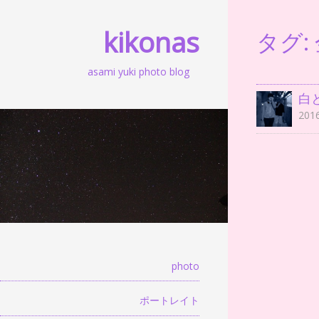
kikonas
タグ:
asami yuki photo blog
白
20
photo
ポートレイト