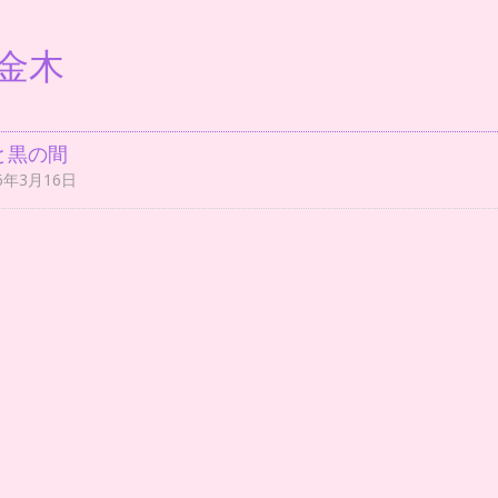
金木
と黒の間
16年3月16日