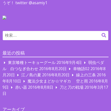
うぞ！ twitter @asamiy1
Search
検
for:
索
最近の投稿
東京喰種トーキョーグール
2016年9月4日
弱虫ペダ
ル 白つなぎ合わせ
2016年8月20日
幸物語02
2016年8
月20日
江ノ島の夏
2016年8月20日
線上の三条
2016
年8月10日
魔法少女まどか☆マギカ 空と雨
2016年8月
9日
赤い器
2016年8月8日
刀と刀の戦場
2016年3月17
日
アーカイブ