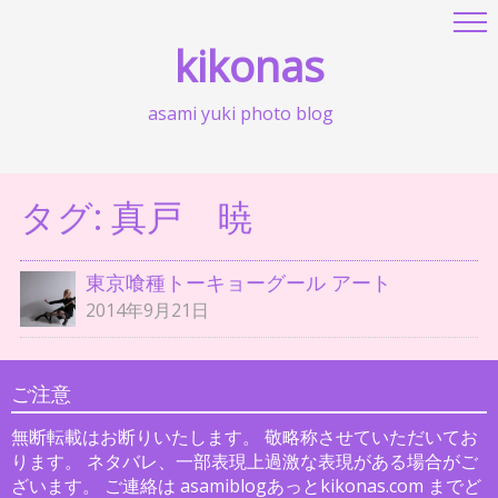
kikonas
asami yuki photo blog
タグ:
真戸 暁
東京喰種トーキョーグール アート
2014年9月21日
ご注意
無断転載はお断りいたします。 敬略称させていただいてお
ります。 ネタバレ、一部表現上過激な表現がある場合がご
ざいます。 ご連絡は asamiblogあっとkikonas.com までど