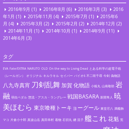
2016年9月
(1)
2016年8月
(6)
2016年3月
(3)
2016
年1月
(1)
2015年11月
(4)
2015年7月
(1)
2015年6
月
(4)
2015年3月
(2)
2015年2月
(2)
2014年12月
(2)
2014年11月
(1)
2014年10月
(1)
2014年9月
(11)
2014年6月
(3)
タグ
EVA
Fate/EXTRA
NARUTO
OLD
On the way to Living Dead
とある科学の超電子砲
（レールガン）
オリジナル
キルラキル
セイバー
バイオ6
不二咲千尋
今剣
偽物語
刀剣乱舞
岩
八九寺真宵
加賀
化物語
小狐丸
山南敬助
融
暁
戦国BASARA
弱虫ペダル
惣流・アスカ・ラングレー
新開隼人
美ほむら
東京喰種トーキョーグール
東堂尽八
満艦飾
艦これ
花魁
マコ
片倉小十郎
真波山岳
真田幸村
着物
石切丸
纏 流子
荒