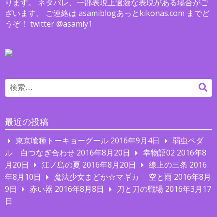
ります。 ネタバレ、一部表現上過激な表現がある場合がご
ざいます。 ご連絡は asamiblogあっとkikonas.com までど
うぞ！ twitter @asamiy1
Search
検
for:
索
最近の投稿
東京喰種トーキョーグール
2016年9月4日
弱虫ペダ
ル 白つなぎ合わせ
2016年8月20日
幸物語02
2016年8
月20日
江ノ島の夏
2016年8月20日
線上の三条
2016
年8月10日
魔法少女まどか☆マギカ 空と雨
2016年8月
9日
赤い器
2016年8月8日
刀と刀の戦場
2016年3月17
日