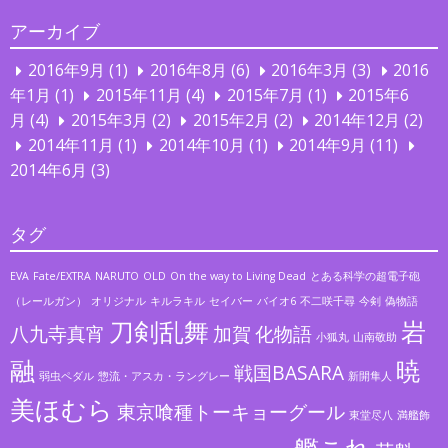
アーカイブ
2016年9月
(1)
2016年8月
(6)
2016年3月
(3)
2016
年1月
(1)
2015年11月
(4)
2015年7月
(1)
2015年6
月
(4)
2015年3月
(2)
2015年2月
(2)
2014年12月
(2)
2014年11月
(1)
2014年10月
(1)
2014年9月
(11)
2014年6月
(3)
タグ
EVA
Fate/EXTRA
NARUTO
OLD
On the way to Living Dead
とある科学の超電子砲
（レールガン）
オリジナル
キルラキル
セイバー
バイオ6
不二咲千尋
今剣
偽物語
刀剣乱舞
岩
八九寺真宵
加賀
化物語
小狐丸
山南敬助
融
暁
戦国BASARA
弱虫ペダル
惣流・アスカ・ラングレー
新開隼人
美ほむら
東京喰種トーキョーグール
東堂尽八
満艦飾